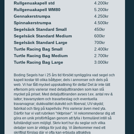
Rullgenuakapell std
4.200kr
Rullgenuakapell WM80
5.200kr
Gennakerstrumpa
4.250kr
Spinnakerstrumpa
4.500kr
Segelsäck Standard Small
450kr
Segelsäck Standard Medium
600kr
Segelsäck Standard Large
700kr
Turtle Racing Bag Small
2.400kr
Turtle Racing Bag Medium
2.700kr
Turtle Racing Bag Large
3.000kr
Boding Segels har i 25 års tid försökt synliggöra vad segel och
kapell kostar till olika båttyper, dels i annonser och dels på
web. Vi har fått mycket uppskattning för detta! Det är inte lätt
eftersom pris varierar med detaljutföranden som kan slå
mycket på priset. Med detaljutföranden avses t.ex. antal rev &
lattor; travarsystem och travarbeslag och eventuella
travarvagnar; dukkvalitet dukvikt och fiberval; UV-skydd;
fabrikat och färg på kapellväv. Pris varierar även med yta.
Därför har vi valt rubriken "riktpriser". Vi rekommenderar dig att
göra en unik prisförfrågan genom att fylla i formuläret intill så
fullständigt som möjligt. Skriv kort hur du seglar och vilka
detaljer som är viktiga för just dig. Vi återkommer med ett
skriftligt förslag där vi ofta kan erbjuda attraktiva