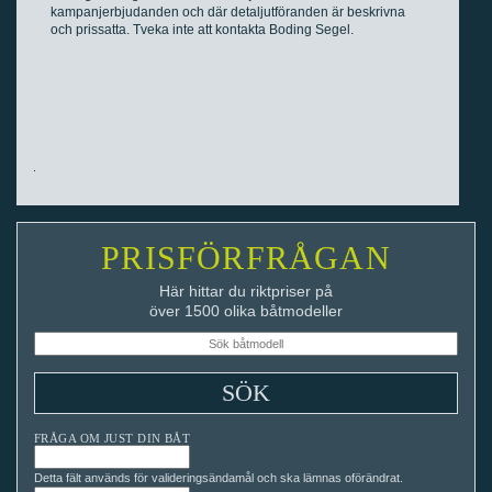
kampanjerbjudanden och där detaljutföranden är beskrivna
och prissatta. Tveka inte att kontakta Boding Segel.
PRISFÖRFRÅGAN
Här hittar du riktpriser på
över 1500 olika båtmodeller
FRÅGA OM JUST DIN BÅT
Detta fält används för valideringsändamål och ska lämnas oförändrat.