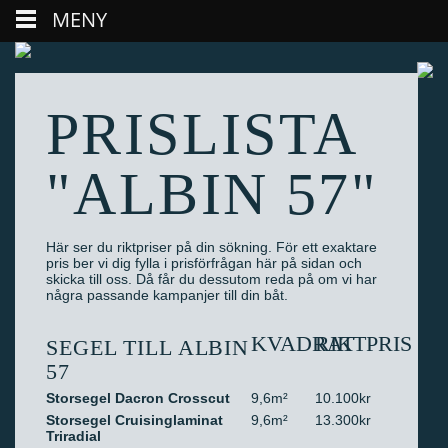
MENY
PRISLISTA
"ALBIN 57"
Här ser du riktpriser på din sökning. För ett exaktare
pris ber vi dig fylla i prisförfrågan här på sidan och
skicka till oss. Då får du dessutom reda på om vi har
några passande kampanjer till din båt.
KVADRAT
RIKTPRIS
SEGEL TILL ALBIN
57
Storsegel Dacron Crosscut
9,6m²
10.100kr
Storsegel Cruisinglaminat
9,6m²
13.300kr
Triradial