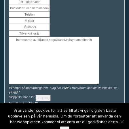
Exempel på beställningstext:
“Jag har Furlex rullsystem och skulle vilja ha UV-
skydd.”
Släpp filer här eller
Välj filer
Max filstorlek: 50 MB.
Du kan enkelt ladda ner våra måttguider här och komplettera din förfrågan för
Vi använder cookies för att se till att vi ger dig den bästa
ett exaktare pris.
upplevelsen på vår hemsida. Om du fortsätter att använda den
här webbplatsen kommer vi att anta att du godkänner detta.