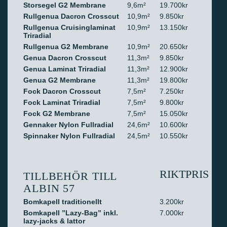
Storsegel G2 Membrane
9,6m²
19.700kr
Rullgenua Dacron Crosscut
10,9m²
9.850kr
Rullgenua Cruisinglaminat
10,9m²
13.150kr
Triradial
Rullgenua G2 Membrane
10,9m²
20.650kr
Genua Dacron Crosscut
11,3m²
9.850kr
Genua Laminat Triradial
11,3m²
12.900kr
Genua G2 Membrane
11,3m²
19.800kr
Fock Dacron Crosscut
7,5m²
7.250kr
Fock Laminat Triradial
7,5m²
9.800kr
Fock G2 Membrane
7,5m²
15.050kr
Gennaker Nylon Fullradial
24,6m²
10.600kr
Spinnaker Nylon Fullradial
24,5m²
10.550kr
RIKTPRIS
TILLBEHÖR TILL
ALBIN 57
Bomkapell traditionellt
3.200kr
Bomkapell ”Lazy-Bag” inkl.
7.000kr
lazy-jacks & lattor