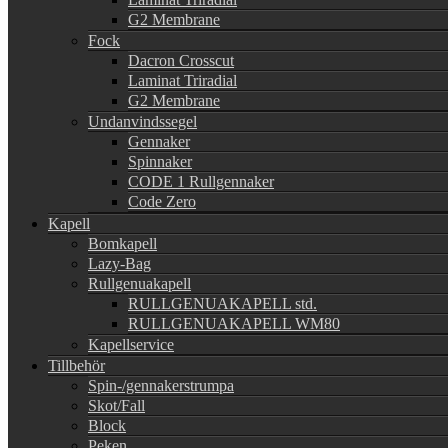
G2 Membrane
Fock
Dacron Crosscut
Laminat Triradial
G2 Membrane
Undanvindssegel
Gennaker
Spinnaker
CODE 1 Rullgennaker
Code Zero
Kapell
Bomkapell
Lazy-Bag
Rullgenuakapell
RULLGENUAKAPELL std.
RULLGENUAKAPELL WM80
Kapellservice
Tillbehör
Spin-/gennakerstrumpa
Skot/Fall
Block
Peken