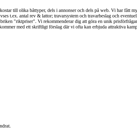
ostar till olika båttyper, dels i annonser och dels på web. Vi har fått my
ses t.ex. antal rev & lattor; travarsystem och travarbeslag och eventue
briken "riktpriser". Vi rekommenderar dig att göra en unik prisförfrågan 
terkommer med ett skriftligt förslag där vi ofta kan erbjuda attraktiva k
ndrat.