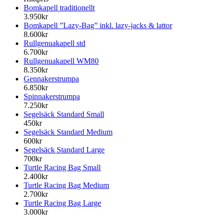
Bomkapell traditionellt
3.950kr
Bomkapell ”Lazy-Bag” inkl. lazy-jacks & lattor
8.600kr
Rullgenuakapell std
6.700kr
Rullgenuakapell WM80
8.350kr
Gennakerstrumpa
6.850kr
Spinnakerstrumpa
7.250kr
Segelsäck Standard Small
450kr
Segelsäck Standard Medium
600kr
Segelsäck Standard Large
700kr
Turtle Racing Bag Small
2.400kr
Turtle Racing Bag Medium
2.700kr
Turtle Racing Bag Large
3.000kr