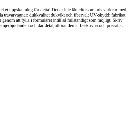
cket uppskattning för detta! Det är inte lätt eftersom pris varierar med
lla travarvagnar; dukkvalitet dukvikt och fiberval; UV-skydd; fabrikat
genom att fylla i formuläret intill så fullständigt som möjligt. Skriv
ampanjerbjudanden och där detaljutföranden är beskrivna och prissatta.