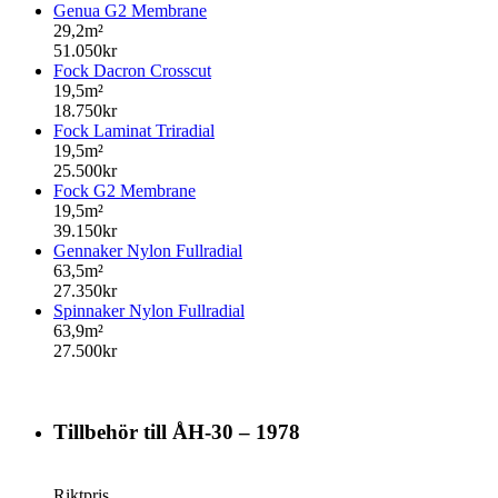
Genua G2 Membrane
29,2m²
51.050kr
Fock Dacron Crosscut
19,5m²
18.750kr
Fock Laminat Triradial
19,5m²
25.500kr
Fock G2 Membrane
19,5m²
39.150kr
Gennaker Nylon Fullradial
63,5m²
27.350kr
Spinnaker Nylon Fullradial
63,9m²
27.500kr
Tillbehör till ÅH-30 – 1978
Riktpris