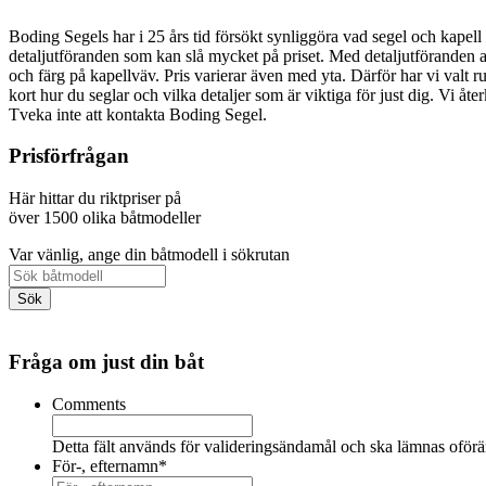
Boding Segels har i 25 års tid försökt synliggöra vad segel och kapell k
detaljutföranden som kan slå mycket på priset. Med detaljutföranden av
och färg på kapellväv. Pris varierar även med yta. Därför har vi valt ru
kort hur du seglar och vilka detaljer som är viktiga för just dig. Vi å
Tveka inte att kontakta Boding Segel.
Prisförfrågan
Här hittar du riktpriser på
över 1500 olika båtmodeller
Var vänlig, ange din båtmodell i sökrutan
Fråga om just din båt
Comments
Detta fält används för valideringsändamål och ska lämnas oförä
För-, efternamn
*