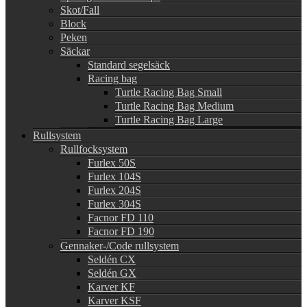
Skot/Fall
Block
Peken
Säckar
Standard segelsäck
Racing bag
Turtle Racing Bag Small
Turtle Racing Bag Medium
Turtle Racing Bag Large
Rullsystem
Rullfocksystem
Furlex 50S
Furlex 104S
Furlex 204S
Furlex 304S
Facnor FD 110
Facnor FD 190
Gennaker-/Code rullsystem
Seldén CX
Seldén GX
Karver KF
Karver KSF