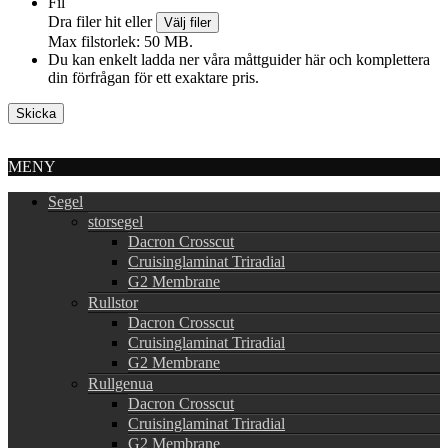
Fil
Dra filer hit eller
Välj filer
Max filstorlek: 50 MB.
Du kan enkelt ladda ner våra måttguider här och komplettera
din förfrågan för ett exaktare pris.
MENY
Segel
storsegel
Dacron Crosscut
Cruisinglaminat Triradial
G2 Membrane
Rullstor
Dacron Crosscut
Cruisinglaminat Triradial
G2 Membrane
Rullgenua
Dacron Crosscut
Cruisinglaminat Triradial
G2 Membrane