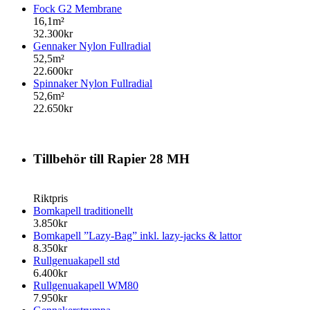
Fock G2 Membrane
16,1m²
32.300kr
Gennaker Nylon Fullradial
52,5m²
22.600kr
Spinnaker Nylon Fullradial
52,6m²
22.650kr
Tillbehör till Rapier 28 MH
Riktpris
Bomkapell traditionellt
3.850kr
Bomkapell ”Lazy-Bag” inkl. lazy-jacks & lattor
8.350kr
Rullgenuakapell std
6.400kr
Rullgenuakapell WM80
7.950kr