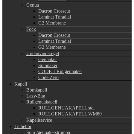
Genua
Dacron Crosscut
Laminat Triradial
G2 Membrane
Fock
Dacron Crosscut
Laminat Triradial
G2 Membrane
Undanvindssegel
Gennaker
Spinnaker
CODE 1 Rullgennaker
Code Zero
Kapell
Bomkapell
Lazy-Bag
Rullgenuakapell
RULLGENUAKAPELL std.
RULLGENUAKAPELL WM80
Kapellservice
Tillbehör
Spin-/gennakerstrumpa