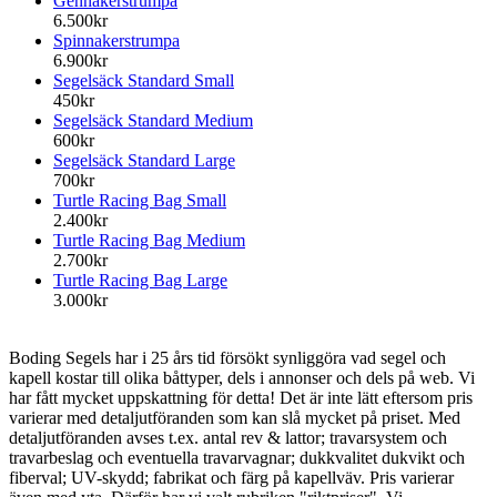
Gennakerstrumpa
6.500kr
Spinnakerstrumpa
6.900kr
Segelsäck Standard Small
450kr
Segelsäck Standard Medium
600kr
Segelsäck Standard Large
700kr
Turtle Racing Bag Small
2.400kr
Turtle Racing Bag Medium
2.700kr
Turtle Racing Bag Large
3.000kr
Boding Segels har i 25 års tid försökt synliggöra vad segel och
kapell kostar till olika båttyper, dels i annonser och dels på web. Vi
har fått mycket uppskattning för detta! Det är inte lätt eftersom pris
varierar med detaljutföranden som kan slå mycket på priset. Med
detaljutföranden avses t.ex. antal rev & lattor; travarsystem och
travarbeslag och eventuella travarvagnar; dukkvalitet dukvikt och
fiberval; UV-skydd; fabrikat och färg på kapellväv. Pris varierar