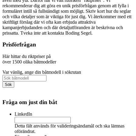
även med yta. Därför har vi valt rubriken "riktpriser". Vi
rekommenderar dig att göra en unik prisförfrågan genom att fylla i
formuläret intill så fullständigt som möjligt. Skriv kort hur du seglar
och vilka detaljer som är viktiga för just dig. Vi återkommer med ett
skriftligt förslag där vi ofta kan erbjuda attraktiva
kampanjerbjudanden och där detaljutföranden är beskrivna och
prissatta. Tveka inte att kontakta Boding Segel.
Prisförfrågan
Här hittar du riktpriser på
över 1500 olika båtmodeller
Var vänlig, ange din båtmodell i sökrutan
Fråga om just din båt
LinkedIn
Detta fält används för valideringsändamål och ska lämnas
oförändrat.