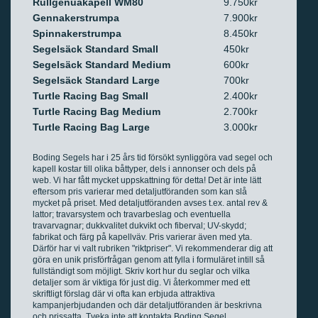
Rullgenuakapell WM80
9.750kr
Gennakerstrumpa
7.900kr
Spinnakerstrumpa
8.450kr
Segelsäck Standard Small
450kr
Segelsäck Standard Medium
600kr
Segelsäck Standard Large
700kr
Turtle Racing Bag Small
2.400kr
Turtle Racing Bag Medium
2.700kr
Turtle Racing Bag Large
3.000kr
Boding Segels har i 25 års tid försökt synliggöra vad segel och
kapell kostar till olika båttyper, dels i annonser och dels på
web. Vi har fått mycket uppskattning för detta! Det är inte lätt
eftersom pris varierar med detaljutföranden som kan slå
mycket på priset. Med detaljutföranden avses t.ex. antal rev &
lattor; travarsystem och travarbeslag och eventuella
travarvagnar; dukkvalitet dukvikt och fiberval; UV-skydd;
fabrikat och färg på kapellväv. Pris varierar även med yta.
Därför har vi valt rubriken "riktpriser". Vi rekommenderar dig att
göra en unik prisförfrågan genom att fylla i formuläret intill så
fullständigt som möjligt. Skriv kort hur du seglar och vilka
detaljer som är viktiga för just dig. Vi återkommer med ett
skriftligt förslag där vi ofta kan erbjuda attraktiva
kampanjerbjudanden och där detaljutföranden är beskrivna
och prissatta. Tveka inte att kontakta Boding Segel.