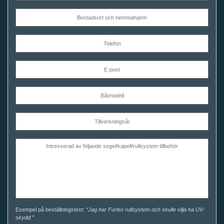
Exempel på beställningstext:
“Jag har Furlex rullsystem och skulle vilja ha UV-
skydd.”