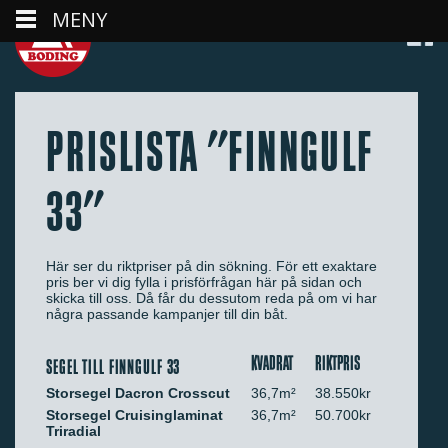
MENY
PRISLISTA "FINNGULF
33"
Här ser du riktpriser på din sökning. För ett exaktare
pris ber vi dig fylla i prisförfrågan här på sidan och
skicka till oss. Då får du dessutom reda på om vi har
några passande kampanjer till din båt.
KVADRAT
RIKTPRIS
SEGEL TILL FINNGULF 33
Storsegel Dacron Crosscut
36,7m²
38.550kr
Storsegel Cruisinglaminat
36,7m²
50.700kr
Triradial