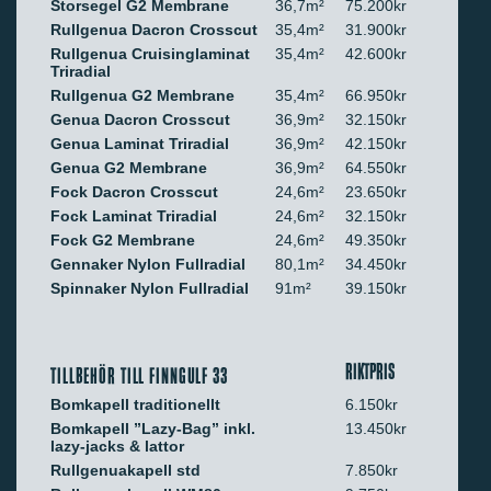
Storsegel G2 Membrane
36,7m²
75.200kr
Rullgenua Dacron Crosscut
35,4m²
31.900kr
Rullgenua Cruisinglaminat
35,4m²
42.600kr
Triradial
Rullgenua G2 Membrane
35,4m²
66.950kr
Genua Dacron Crosscut
36,9m²
32.150kr
Genua Laminat Triradial
36,9m²
42.150kr
Genua G2 Membrane
36,9m²
64.550kr
Fock Dacron Crosscut
24,6m²
23.650kr
Fock Laminat Triradial
24,6m²
32.150kr
Fock G2 Membrane
24,6m²
49.350kr
Gennaker Nylon Fullradial
80,1m²
34.450kr
Spinnaker Nylon Fullradial
91m²
39.150kr
RIKTPRIS
TILLBEHÖR TILL FINNGULF 33
Bomkapell traditionellt
6.150kr
Bomkapell ”Lazy-Bag” inkl.
13.450kr
lazy-jacks & lattor
Rullgenuakapell std
7.850kr