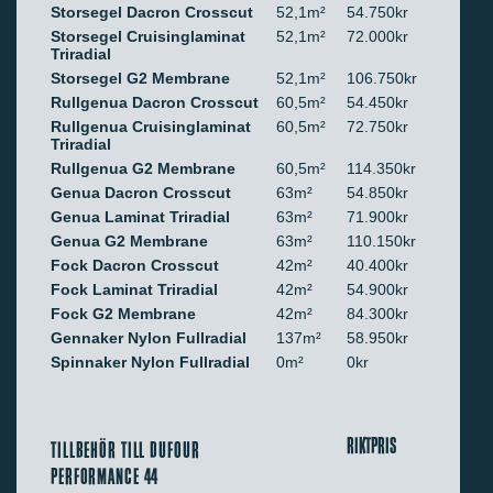
Storsegel Dacron Crosscut
52,1m²
54.750kr
Storsegel Cruisinglaminat
52,1m²
72.000kr
Triradial
Storsegel G2 Membrane
52,1m²
106.750kr
Rullgenua Dacron Crosscut
60,5m²
54.450kr
Rullgenua Cruisinglaminat
60,5m²
72.750kr
Triradial
Rullgenua G2 Membrane
60,5m²
114.350kr
Genua Dacron Crosscut
63m²
54.850kr
Genua Laminat Triradial
63m²
71.900kr
Genua G2 Membrane
63m²
110.150kr
Fock Dacron Crosscut
42m²
40.400kr
Fock Laminat Triradial
42m²
54.900kr
Fock G2 Membrane
42m²
84.300kr
Gennaker Nylon Fullradial
137m²
58.950kr
Spinnaker Nylon Fullradial
0m²
0kr
RIKTPRIS
TILLBEHÖR TILL DUFOUR
PERFORMANCE 44