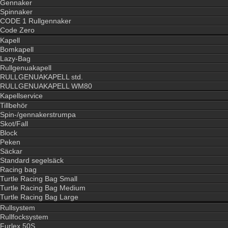
Gennaker
Spinnaker
CODE 1 Rullgennaker
Code Zero
Kapell
Bomkapell
Lazy-Bag
Rullgenuakapell
RULLGENUAKAPELL std.
RULLGENUAKAPELL WM80
Kapellservice
Tillbehör
Spin-/gennakerstrumpa
Skot/Fall
Block
Peken
Säckar
Standard segelsäck
Racing bag
Turtle Racing Bag Small
Turtle Racing Bag Medium
Turtle Racing Bag Large
Rullsystem
Rullfocksystem
Furlex 50S