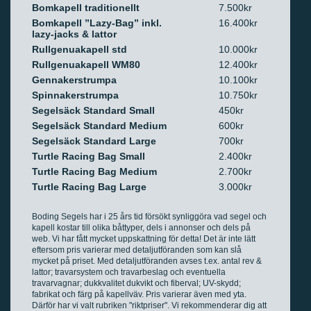
Bomkapell traditionellt
7.500kr
Bomkapell ”Lazy-Bag” inkl.
16.400kr
lazy-jacks & lattor
Rullgenuakapell std
10.000kr
Rullgenuakapell WM80
12.400kr
Gennakerstrumpa
10.100kr
Spinnakerstrumpa
10.750kr
Segelsäck Standard Small
450kr
Segelsäck Standard Medium
600kr
Segelsäck Standard Large
700kr
Turtle Racing Bag Small
2.400kr
Turtle Racing Bag Medium
2.700kr
Turtle Racing Bag Large
3.000kr
Boding Segels har i 25 års tid försökt synliggöra vad segel och
kapell kostar till olika båttyper, dels i annonser och dels på
web. Vi har fått mycket uppskattning för detta! Det är inte lätt
eftersom pris varierar med detaljutföranden som kan slå
mycket på priset. Med detaljutföranden avses t.ex. antal rev &
lattor; travarsystem och travarbeslag och eventuella
travarvagnar; dukkvalitet dukvikt och fiberval; UV-skydd;
fabrikat och färg på kapellväv. Pris varierar även med yta.
Därför har vi valt rubriken "riktpriser". Vi rekommenderar dig att