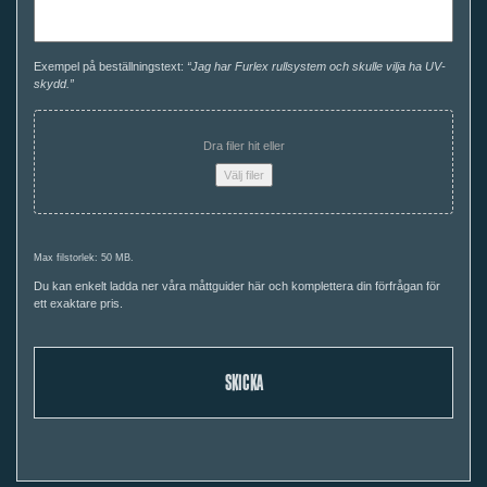
Exempel på beställningstext:
“Jag har Furlex rullsystem och skulle vilja ha UV-
skydd.”
Dra filer hit eller
Välj filer
Max filstorlek: 50 MB.
Du kan enkelt ladda ner våra måttguider här och komplettera din förfrågan för
ett exaktare pris.