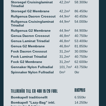
Storsegel Cruisinglaminat
42,2m²
58.300kr
Triradial
Storsegel G2 Membrane
42,2m²
86.450kr
Rullgenua Dacron Crosscut
44,9m²
40.450kr
Rullgenua Cruisinglaminat
44,9m²
54.000kr
Triradial
Rullgenua G2 Membrane
44,9m²
84.900kr
Genua Dacron Crosscut
46,8m²
40.750kr
Genua Laminat Triradial
46,8m²
53.400kr
Genua G2 Membrane
46,8m²
81.850kr
Fock Dacron Crosscut
31,2m²
30.000kr
Fock Laminat Triradial
31,2m²
40.750kr
Fock G2 Membrane
31,2m²
62.600kr
Gennaker Nylon Fullradial
101,7m²
43.750kr
Spinnaker Nylon Fullradial
0m²
0kr
RIKTPRIS
TILLBEHÖR TILL CR 400 19/20 FURL
Bomkapell traditionellt
6.550kr
Bomkapell ”Lazy-Bag” inkl.
14.250kr