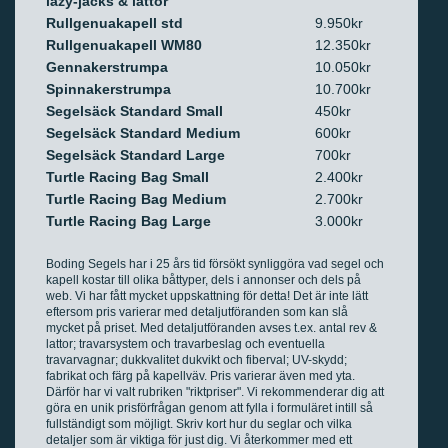
lazy-jacks & lattor
Rullgenuakapell std
9.950kr
Rullgenuakapell WM80
12.350kr
Gennakerstrumpa
10.050kr
Spinnakerstrumpa
10.700kr
Segelsäck Standard Small
450kr
Segelsäck Standard Medium
600kr
Segelsäck Standard Large
700kr
Turtle Racing Bag Small
2.400kr
Turtle Racing Bag Medium
2.700kr
Turtle Racing Bag Large
3.000kr
Boding Segels har i 25 års tid försökt synliggöra vad segel och
kapell kostar till olika båttyper, dels i annonser och dels på
web. Vi har fått mycket uppskattning för detta! Det är inte lätt
eftersom pris varierar med detaljutföranden som kan slå
mycket på priset. Med detaljutföranden avses t.ex. antal rev &
lattor; travarsystem och travarbeslag och eventuella
travarvagnar; dukkvalitet dukvikt och fiberval; UV-skydd;
fabrikat och färg på kapellväv. Pris varierar även med yta.
Därför har vi valt rubriken "riktpriser". Vi rekommenderar dig att
göra en unik prisförfrågan genom att fylla i formuläret intill så
fullständigt som möjligt. Skriv kort hur du seglar och vilka
detaljer som är viktiga för just dig. Vi återkommer med ett