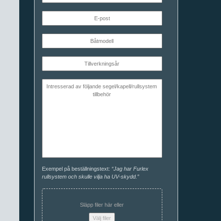
Exempel på beställningstext:
“Jag har Furlex
rullsystem och skulle vilja ha UV-skydd.”
Släpp filer här eller
Välj filer