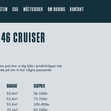
STEM
C55
MÅTTGUIDER
OM BODING
KONTAKT
 46 CRUISER
e pris ber vi dig fylla i prisförfrågan här
 reda på om vi har några passande
KVADRAT
RIKTPRIS
53,4m²
56.100kr
53,4m²
73.750kr
53,4m²
109.400kr
70,1m²
63.100kr