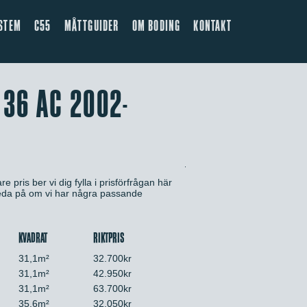
STEM
C55
MÅTTGUIDER
OM BODING
KONTAKT
 36 AC 2002-
e pris ber vi dig fylla i prisförfrågan här
 reda på om vi har några passande
KVADRAT
RIKTPRIS
31,1m²
32.700kr
31,1m²
42.950kr
31,1m²
63.700kr
35,6m²
32.050kr