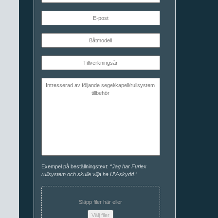
Exempel på beställningstext:
“Jag har Furlex
rullsystem och skulle vilja ha UV-skydd.”
Släpp filer här eller
Välj filer