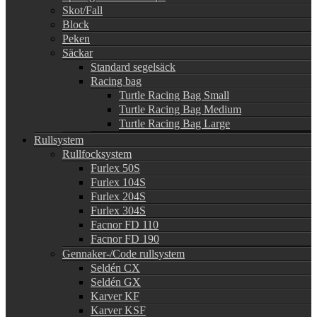
Skot/Fall
Block
Peken
Säckar
Standard segelsäck
Racing bag
Turtle Racing Bag Small
Turtle Racing Bag Medium
Turtle Racing Bag Large
Rullsystem
Rullfocksystem
Furlex 50S
Furlex 104S
Furlex 204S
Furlex 304S
Facnor FD 110
Facnor FD 190
Gennaker-/Code rullsystem
Seldén CX
Seldén GX
Karver KF
Karver KSF