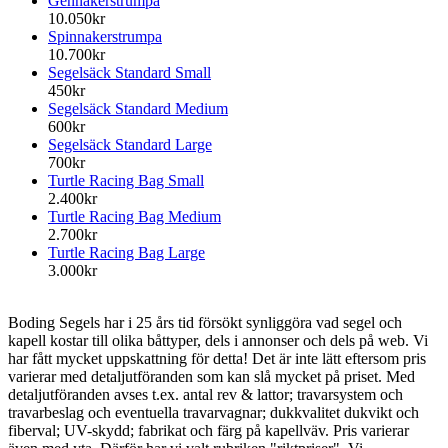
Gennakerstrumpa
10.050kr
Spinnakerstrumpa
10.700kr
Segelsäck Standard Small
450kr
Segelsäck Standard Medium
600kr
Segelsäck Standard Large
700kr
Turtle Racing Bag Small
2.400kr
Turtle Racing Bag Medium
2.700kr
Turtle Racing Bag Large
3.000kr
Boding Segels har i 25 års tid försökt synliggöra vad segel och
kapell kostar till olika båttyper, dels i annonser och dels på web. Vi
har fått mycket uppskattning för detta! Det är inte lätt eftersom pris
varierar med detaljutföranden som kan slå mycket på priset. Med
detaljutföranden avses t.ex. antal rev & lattor; travarsystem och
travarbeslag och eventuella travarvagnar; dukkvalitet dukvikt och
fiberval; UV-skydd; fabrikat och färg på kapellväv. Pris varierar