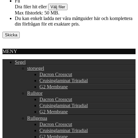
Fil
Dra filer hit eller
Välj filer
Max filstorlek: 50 MB.
Du kan enkelt ladda ner våra måttguider här och komplettera
din förfrågan för ett exaktare pris.
MENY
Segel
storsegel
Dacron Crosscut
Cruisinglaminat Triradial
G2 Membrane
Rullstor
Dacron Crosscut
Cruisinglaminat Triradial
G2 Membrane
Rullgenua
Dacron Crosscut
Cruisinglaminat Triradial
G2 Membrane