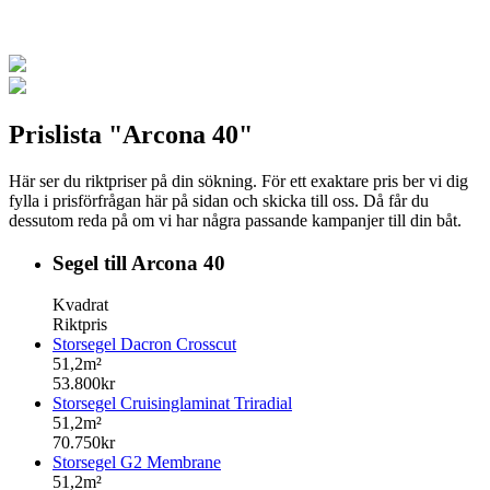
Prislista "Arcona 40"
Här ser du riktpriser på din sökning. För ett exaktare pris ber vi dig
fylla i prisförfrågan här på sidan och skicka till oss. Då får du
dessutom reda på om vi har några passande kampanjer till din båt.
Segel till Arcona 40
Kvadrat
Riktpris
Storsegel Dacron Crosscut
51,2m²
53.800kr
Storsegel Cruisinglaminat Triradial
51,2m²
70.750kr
Storsegel G2 Membrane
51,2m²