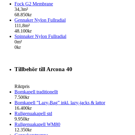
Fock G2 Membrane
34,3m²
68.850kr
Gennaker Nylon Fullradial
111,8m²
48.100kr
Spinnaker Nylon Fullradial
0m²
0kr
Tillbehör till Arcona 40
Riktpris
Bomkapell traditionellt
7.500kr
Bomkapell ”Lazy-Bag” inkl. lazy-jacks & lattor
16.400kr
Rullgenuakapell std
9.950kr
Rullgenuakapell WM80
12.350kr