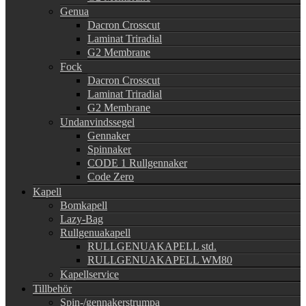
Genua
Dacron Crosscut
Laminat Triradial
G2 Membrane
Fock
Dacron Crosscut
Laminat Triradial
G2 Membrane
Undanvindssegel
Gennaker
Spinnaker
CODE 1 Rullgennaker
Code Zero
Kapell
Bomkapell
Lazy-Bag
Rullgenuakapell
RULLGENUAKAPELL std.
RULLGENUAKAPELL WM80
Kapellservice
Tillbehör
Spin-/gennakerstrumpa