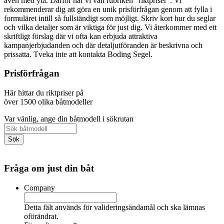
även med yta. Därför har vi valt rubriken "riktpriser". Vi
rekommenderar dig att göra en unik prisförfrågan genom att fylla i
formuläret intill så fullständigt som möjligt. Skriv kort hur du seglar
och vilka detaljer som är viktiga för just dig. Vi återkommer med ett
skriftligt förslag där vi ofta kan erbjuda attraktiva
kampanjerbjudanden och där detaljutföranden är beskrivna och
prissatta. Tveka inte att kontakta Boding Segel.
Prisförfrågan
Här hittar du riktpriser på
över 1500 olika båtmodeller
Var vänlig, ange din båtmodell i sökrutan
Fråga om just din båt
Company
Detta fält används för valideringsändamål och ska lämnas
oförändrat.