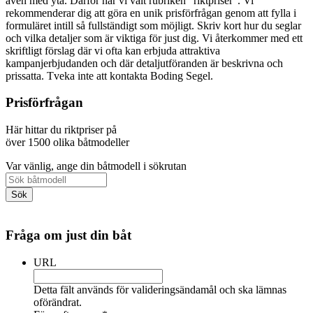
även med yta. Därför har vi valt rubriken "riktpriser". Vi
rekommenderar dig att göra en unik prisförfrågan genom att fylla i
formuläret intill så fullständigt som möjligt. Skriv kort hur du seglar
och vilka detaljer som är viktiga för just dig. Vi återkommer med ett
skriftligt förslag där vi ofta kan erbjuda attraktiva
kampanjerbjudanden och där detaljutföranden är beskrivna och
prissatta. Tveka inte att kontakta Boding Segel.
Prisförfrågan
Här hittar du riktpriser på
över 1500 olika båtmodeller
Var vänlig, ange din båtmodell i sökrutan
Fråga om just din båt
URL
Detta fält används för valideringsändamål och ska lämnas
oförändrat.