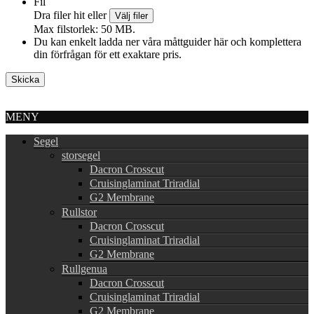
Fil
Dra filer hit eller
Välj filer
Max filstorlek: 50 MB.
Du kan enkelt ladda ner våra måttguider här och komplettera
din förfrågan för ett exaktare pris.
MENY
Segel
storsegel
Dacron Crosscut
Cruisinglaminat Triradial
G2 Membrane
Rullstor
Dacron Crosscut
Cruisinglaminat Triradial
G2 Membrane
Rullgenua
Dacron Crosscut
Cruisinglaminat Triradial
G2 Membrane