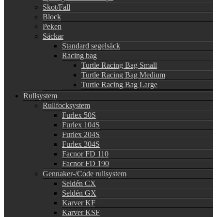
Skot/Fall
Block
Peken
Säckar
Standard segelsäck
Racing bag
Turtle Racing Bag Small
Turtle Racing Bag Medium
Turtle Racing Bag Large
Rullsystem
Rullfocksystem
Furlex 50S
Furlex 104S
Furlex 204S
Furlex 304S
Facnor FD 110
Facnor FD 190
Gennaker-/Code rullsystem
Seldén CX
Seldén GX
Karver KF
Karver KSF