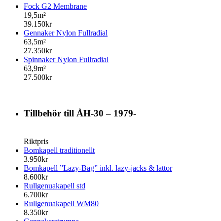
Fock G2 Membrane
19,5m²
39.150kr
Gennaker Nylon Fullradial
63,5m²
27.350kr
Spinnaker Nylon Fullradial
63,9m²
27.500kr
Tillbehör till ÅH-30 – 1979-
Riktpris
Bomkapell traditionellt
3.950kr
Bomkapell ”Lazy-Bag” inkl. lazy-jacks & lattor
8.600kr
Rullgenuakapell std
6.700kr
Rullgenuakapell WM80
8.350kr