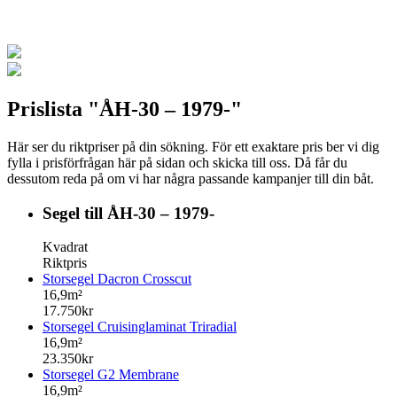
Prislista "ÅH-30 – 1979-"
Här ser du riktpriser på din sökning. För ett exaktare pris ber vi dig
fylla i prisförfrågan här på sidan och skicka till oss. Då får du
dessutom reda på om vi har några passande kampanjer till din båt.
Segel till ÅH-30 – 1979-
Kvadrat
Riktpris
Storsegel Dacron Crosscut
16,9m²
17.750kr
Storsegel Cruisinglaminat Triradial
16,9m²
23.350kr
Storsegel G2 Membrane
16,9m²