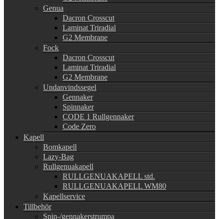
Genua
Dacron Crosscut
Laminat Triradial
G2 Membrane
Fock
Dacron Crosscut
Laminat Triradial
G2 Membrane
Undanvindssegel
Gennaker
Spinnaker
CODE 1 Rullgennaker
Code Zero
Kapell
Bomkapell
Lazy-Bag
Rullgenuakapell
RULLGENUAKAPELL std.
RULLGENUAKAPELL WM80
Kapellservice
Tillbehör
Spin-/gennakerstrumpa