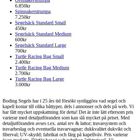
Gennakerstrumpa
6.850kr
Spinnakerstrumpa
7.250kr
Segelsäck Standard Small
450kr
Segelsäck Standard Medium
600kr
Segelsäck Standard Large
700kr
Turtle Racing Bag Small
2.400kr
Turtle Racing Bag Medium
2.700kr
Turtle Racing Bag Large
3.000kr
Boding Segels har i 25 års tid försökt synliggöra vad segel och
kapell kostar till olika båttyper, dels i annonser och dels på web. Vi
har fått mycket uppskattning för detta! Det är inte lätt eftersom pris
varierar med detaljutföranden som kan slå mycket på priset. Med
detaljutföranden avses t.ex. antal rev & lattor; travarsystem och
travarbeslag och eventuella travarvagnar; dukkvalitet dukvikt och
fiberval; UV-skydd; fabrikat och färg på kapellväv. Pris varierar